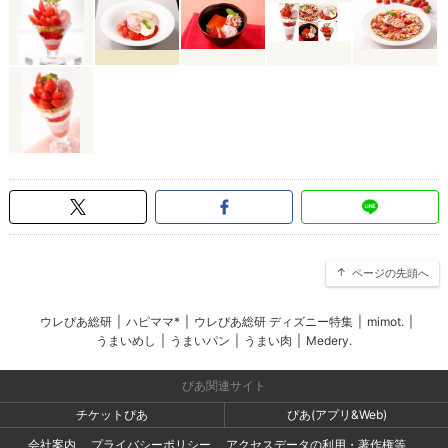
ページの先頭へ
ウレぴあ総研
|
ハピママ*
|
ウレぴあ総研 ディズニー特集
|
mimot.
|
うまいめし
|
うまいパン
|
うまい肉
|
Medery.
ぴあ関連サイト
チケットぴあ
ぴあ(アプリ&Web)
会社案内
プライバシーポリシー
アクセスデータの利用・著作権等