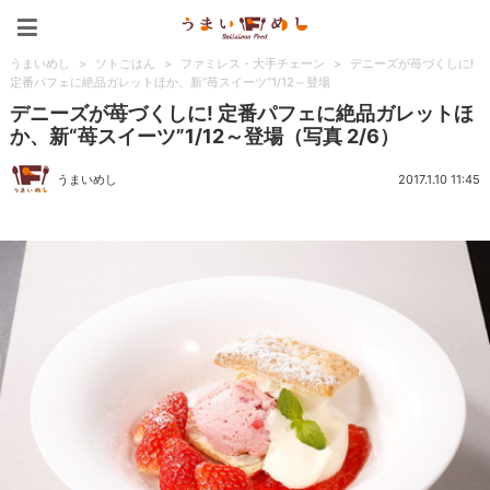
うまいめし
うまいめし
>
ソトごはん
>
ファミレス・大手チェーン
>
デニーズが苺づくしに!
定番パフェに絶品ガレットほか、新“苺スイーツ”1/12～登場
デニーズが苺づくしに! 定番パフェに絶品ガレットほ
か、新“苺スイーツ”1/12～登場（写真 2/6）
うまいめし
2017.1.10 11:45