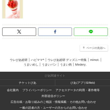
ページの先頭へ
ウレぴあ総研
|
ハピママ*
|
ウレぴあ総研 ディズニー特集
|
mimot.
|
うまいめし
|
うまいパン
|
うまい肉
|
Medery.
ぴあ関連サイト
チケットぴあ
ぴあ(アプリ&Web)
会社案内
プライバシーポリシー
アクセスデータの利用・著作権等
外部送信ポリシー
広告出稿・お取り組みのご相談・情報掲載・その他お問い合わせ
一般の読者の方・ユーザーの方からのお問い合わせ