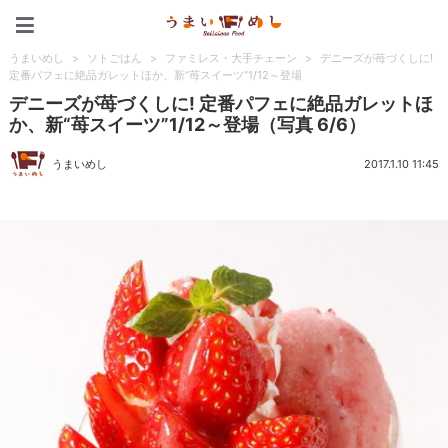
うまいめし
うまいめし
>
ソトごはん
>
ファミレス・大手チェーン
>
デニーズが苺づくしに!
定番パフェに絶品ガレットほか、新“苺スイーツ”1/12～登場
デニーズが苺づくしに! 定番パフェに絶品ガレットほ
か、新“苺スイーツ”1/12～登場（写真 6/6）
うまいめし
2017.1.10 11:45