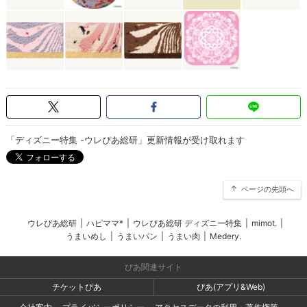
「ディズニー特集 -ウレぴあ総研」更新情報が受け取れます
ページの先頭へ
ウレぴあ総研
|
ハピママ*
|
ウレぴあ総研 ディズニー特集
|
mimot.
|
うまいめし
|
うまいパン
|
うまい肉
|
Medery.
ぴあ関連サイト
チケットぴあ
ぴあ(アプリ&Web)