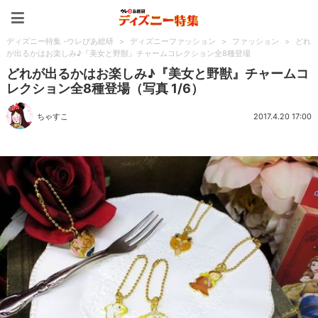
ディズニー特集 -ウレぴあ
ディズニー特集 -ウレぴあ総研
>
ディズニーファッション
>
ファッション
>
どれ
が出るかはお楽しみ♪『美女と野獣』チャームコレクション全8種登場
どれが出るかはお楽しみ♪『美女と野獣』チャームコ
レクション全8種登場（写真 1/6）
ちゃすこ
2017.4.20 17:00