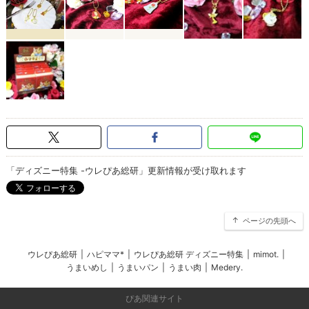
「ディズニー特集 -ウレぴあ総研」更新情報が受け取れます
ページの先頭へ
ウレぴあ総研
|
ハピママ*
|
ウレぴあ総研 ディズニー特集
|
mimot.
|
うまいめし
|
うまいパン
|
うまい肉
|
Medery.
ぴあ関連サイト