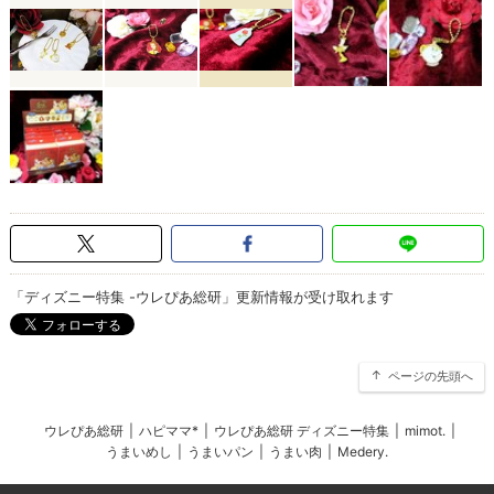
「ディズニー特集 -ウレぴあ総研」更新情報が受け取れます
ページの先頭へ
ウレぴあ総研
|
ハピママ*
|
ウレぴあ総研 ディズニー特集
|
mimot.
|
うまいめし
|
うまいパン
|
うまい肉
|
Medery.