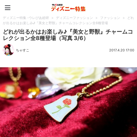
ディズニー特集 -ウレぴあ
ディズニー特集 -ウレぴあ総研
>
ディズニーファッション
>
ファッション
>
どれ
が出るかはお楽しみ♪『美女と野獣』チャームコレクション全8種登場
どれが出るかはお楽しみ♪『美女と野獣』チャームコ
レクション全8種登場（写真 3/6）
ちゃすこ
2017.4.20 17:00