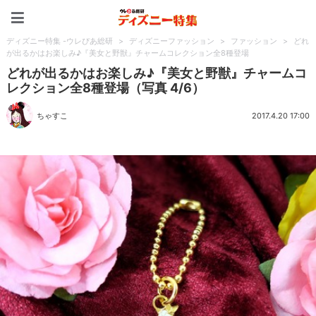
ディズニー特集 -ウレぴあ
ディズニー特集 -ウレぴあ総研
>
ディズニーファッション
>
ファッション
>
どれ
が出るかはお楽しみ♪『美女と野獣』チャームコレクション全8種登場
どれが出るかはお楽しみ♪『美女と野獣』チャームコ
レクション全8種登場（写真 4/6）
ちゃすこ
2017.4.20 17:00