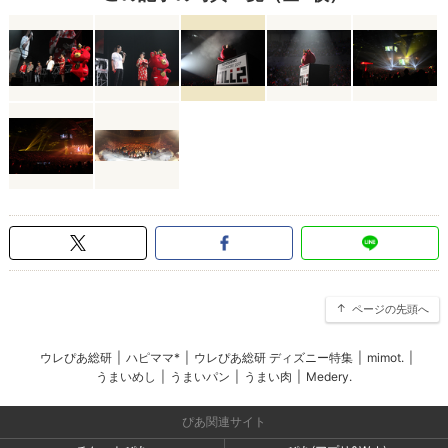
ページの先頭へ
ウレぴあ総研
|
ハピママ*
|
ウレぴあ総研 ディズニー特集
|
mimot.
|
うまいめし
|
うまいパン
|
うまい肉
|
Medery.
ぴあ関連サイト