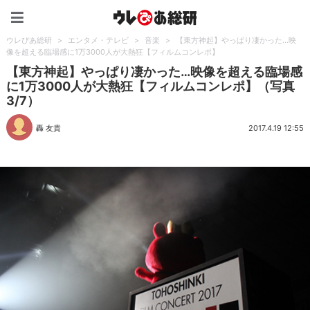
ウレぴあ総研（うれぴあ）
ウレぴあ総研
>
エンタメ・テレビ
>
音楽
>
【東方神起】やっぱり凄かった…映
像を超える臨場感に1万3000人が大熱狂【フィルムコンレポ】
【東方神起】やっぱり凄かった…映像を超える臨場感
に1万3000人が大熱狂【フィルムコンレポ】（写真
3/7）
轟 友貴
2017.4.19 12:55