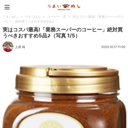
うまいめし
うまいめし
>
ウチごはん
>
コーヒー・茶
>
実はコスパ最高!「業務スーパーのコ
ーヒー」絶対買うべきおすすめ5品♪
実はコスパ最高!「業務スーパーのコーヒー」絶対買
うべきおすすめ5品♪（写真 1/5）
上原 純
2020.10.17 11:00