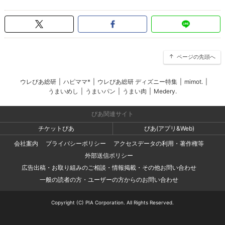
ページの先頭へ
ウレぴあ総研
|
ハピママ*
|
ウレぴあ総研 ディズニー特集
|
mimot.
|
うまいめし
|
うまいパン
|
うまい肉
|
Medery.
ぴあ関連サイト
チケットぴあ
ぴあ(アプリ&Web)
会社案内
プライバシーポリシー
アクセスデータの利用・著作権等
外部送信ポリシー
広告出稿・お取り組みのご相談・情報掲載・その他お問い合わせ
一般の読者の方・ユーザーの方からのお問い合わせ
Copyright (C) PIA Corporation. All Rights Reserved.