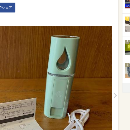
kでシェア
3
4
5