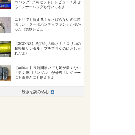
コバッグ（5点セット）レビュー！外せ
るインナーバッグも付いてるよ
ニトリでも買える！かさばらないのに超
涼しい「ターボハンディファン」が凄か
った（実物レビュー）
【3COINS】約175gの軽さ！「スリコの
超軽量サンダル」プチプラなのにおしゃ
れだよ♪
【adidas】長時間履いても足が痛くない
「男女兼用サンダル」が優秀！レジャー
にも街履きにも使えるよ
続きを読み込む
>