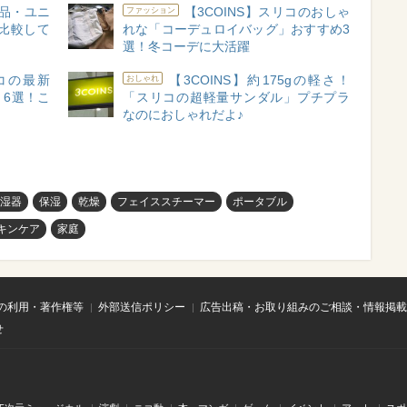
品・ユニ
【3COINS】スリコのおしゃ
ファッション
比較して
れな「コーデュロイバッグ」おすすめ3
選！冬コーデに大活躍
リコの最新
【3COINS】約175gの軽さ！
おしゃれ
6選！こ
「スリコの超軽量サンダル」プチプラ
なのにおしゃれだよ♪
湿器
保湿
乾燥
フェイススチーマー
ポータブル
キンケア
家庭
の利用・著作権等
外部送信ポリシー
広告出稿・お取り組みのご相談・情報掲載
せ