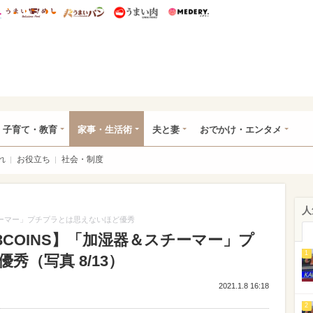
総研 ディズニー特集
mimot.
うまいめし
うまいパン
うまい肉
Medery.
ママ*
子育て・教育
家事・生活術
夫と妻
おでかけ・エンタメ
れ
お役立ち
社会・制度
人
チーマー」プチプラとは思えないほど優秀
COINS】「加湿器＆スチーマー」プ
1
秀（写真 8/13）
2021.1.8 16:18
2