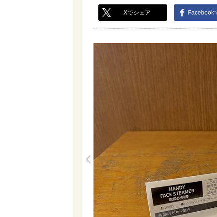
Xでシェア
Faceboo
<