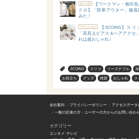
【ワークマン・無印良
おしゃれ
クロ】「防寒アウター」徹底
みた！
【3COINS】ス
ファッション
「高見えピアス＆ヘアアクセ」
れは超おしゃれ♪
>
3COINS
スリコ
リーズナブル
加
お役立ち
グッズ
雑貨
おしゃれ
ス
会社案内
プライバシーポリシー
アクセスデータ
一般の読者の方・ユーザーの方からのお問い合わ
カテゴリー
エンタメ･テレビ