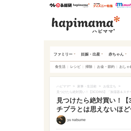
ウレぴあ総研
ハピママ*
ウレぴあ
ハピ
ファミリー
妊娠・出産
赤ちゃん
食生活
レシピ
掃除
お金・節約
おしゃ
>
>
>
ハピママ*
家事・生活術
お役立ち
見つけたら絶対買い！【3COINS】「加湿器＆ス
見つけたら絶対買い！【3
チプラとは思えないほど優
yu natsume