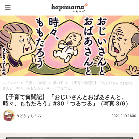
ハピママ*
ハピママ*
>
子育て・教育
>
男の子
>
【子育て奮闘記】 「おじいさんとおばあ
さんと、時々、ももたろう」#30「つるつる」
【子育て奮闘記】 「おじいさんとおばあさんと、
時々、ももたろう」#30「つるつる」（写真 3/6）
うどう よしふみ
2021.2.19 11:00