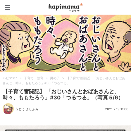
ハピママ*
ハピママ*
>
子育て・教育
>
男の子
>
【子育て奮闘記】 「おじいさんとおばあ
さんと、時々、ももたろう」#30「つるつる」
【子育て奮闘記】 「おじいさんとおばあさんと、
時々、ももたろう」#30「つるつる」（写真 5/6）
うどう よしふみ
2021.2.19 11:00