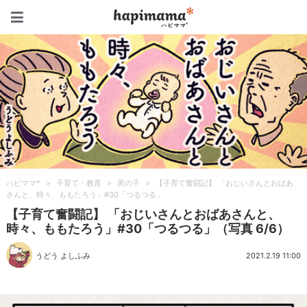
ハピママ*
ハピママ*
>
子育て・教育
>
男の子
>
【子育て奮闘記】 「おじいさんとおばあ
さんと、時々、ももたろう」#30「つるつる」
【子育て奮闘記】 「おじいさんとおばあさんと、
時々、ももたろう」#30「つるつる」（写真 6/6）
うどう よしふみ
2021.2.19 11:00