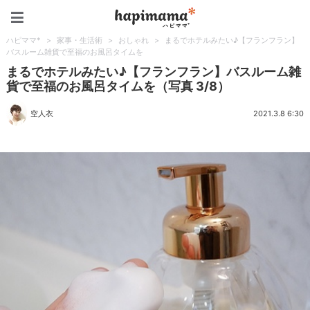
ハピママ*
ハピママ*
>
家事・生活術
>
おしゃれ
>
まるでホテルみたい♪【フランフラン】
バスルーム雑貨で至福のお風呂タイムを
まるでホテルみたい♪【フランフラン】バスルーム雑
貨で至福のお風呂タイムを（写真 3/8）
空人衣
2021.3.8 6:30