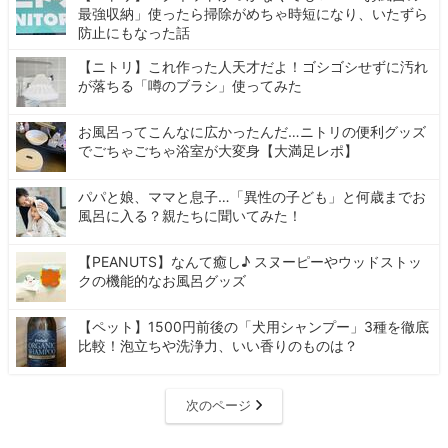
最強収納」使ったら掃除がめちゃ時短になり、いたずら
防止にもなった話
【ニトリ】これ作った人天才だよ！ゴシゴシせずに汚れ
が落ちる「噂のブラシ」使ってみた
お風呂ってこんなに広かったんだ…ニトリの便利グッズ
でごちゃごちゃ浴室が大変身【大満足レポ】
パパと娘、ママと息子…「異性の子ども」と何歳までお
風呂に入る？親たちに聞いてみた！
【PEANUTS】なんて癒し♪ スヌーピーやウッドストッ
クの機能的なお風呂グッズ
【ペット】1500円前後の「犬用シャンプー」3種を徹底
比較！泡立ちや洗浄力、いい香りのものは？
次のページ