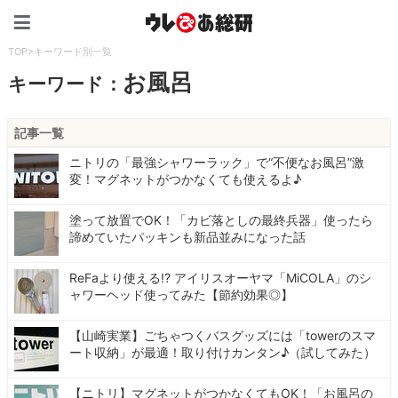
ウレぴあ総研（うれぴあ）
TOP
>
キーワード別一覧
お風呂
キーワード：
記事一覧
ニトリの「最強シャワーラック」で“不便なお風呂”激
変！マグネットがつかなくても使えるよ♪
塗って放置でOK！「カビ落としの最終兵器」使ったら
諦めていたパッキンも新品並みになった話
ReFaより使える!? アイリスオーヤマ「MiCOLA」のシ
ャワーヘッド使ってみた【節約効果◎】
【山崎実業】ごちゃつくバスグッズには「towerのスマ
ート収納」が最適！取り付けカンタン♪（試してみた）
【ニトリ】マグネットがつかなくてもOK！「お風呂の