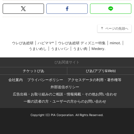
ページの先頭へ
ウレぴあ総研
|
ハピママ*
|
ウレぴあ総研 ディズニー特集
|
mimot.
|
うまいめし
|
うまいパン
|
うまい肉
|
Medery.
ぴあ関連サイト
チケットぴあ
ぴあ(アプリ&Web)
会社案内
プライバシーポリシー
アクセスデータの利用・著作権等
外部送信ポリシー
広告出稿・お取り組みのご相談・情報掲載・その他お問い合わせ
一般の読者の方・ユーザーの方からのお問い合わせ
Copyright (C) PIA Corporation. All Rights Reserved.