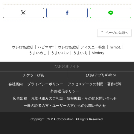
ページの先頭へ
ウレぴあ総研
|
ハピママ*
|
ウレぴあ総研 ディズニー特集
|
mimot.
|
うまいめし
|
うまいパン
|
うまい肉
|
Medery.
ぴあ関連サイト
チケットぴあ
ぴあ(アプリ&Web)
会社案内
プライバシーポリシー
アクセスデータの利用・著作権等
外部送信ポリシー
広告出稿・お取り組みのご相談・情報掲載・その他お問い合わせ
一般の読者の方・ユーザーの方からのお問い合わせ
Copyright (C) PIA Corporation. All Rights Reserved.