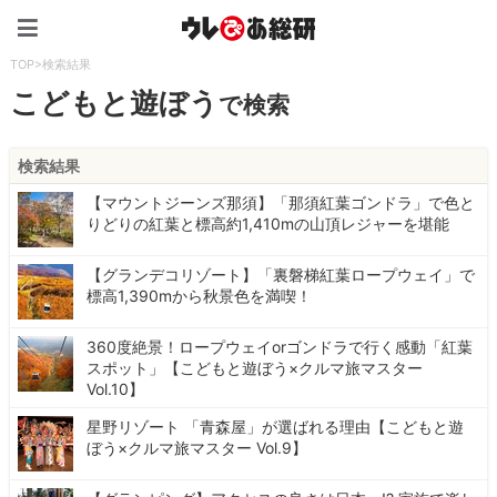
ウレぴあ総研（うれぴあ）
TOP
>
検索結果
こどもと遊ぼう
で検索
検索結果
【マウントジーンズ那須】「那須紅葉ゴンドラ」で色と
りどりの紅葉と標高約1,410mの山頂レジャーを堪能
【グランデコリゾート】「裏磐梯紅葉ロープウェイ」で
標高1,390mから秋景色を満喫！
360度絶景！ロープウェイorゴンドラで行く感動「紅葉
スポット」【こどもと遊ぼう×クルマ旅マスター
Vol.10】
星野リゾート 「青森屋」が選ばれる理由【こどもと遊
ぼう×クルマ旅マスター Vol.9】