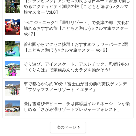
【グランピング】アクセスの良さは日本一!? 家族で楽し
めるアクティビティ満喫の旅【こどもと遊ぼう×クルマ
旅マスター Vol.8】
“べこジェニック”!「星野リゾート」で会津の郷土文化に
触れるおすすめ旅【こどもと遊ぼう×クルマ旅マスター
Vol.7】
首都圏からアクセス抜群！おすすめフラワーパーク2選
【こどもと遊ぼう×クルマ旅マスター Vol.6】
そり遊び、アイススケート、アスレチック、忍者!?冬の
「ぐりんぱ」で家族みんなカラダを動かそう!
車で都心から約90分！富士山が目の前の爽快ゲレンデ
「フジヤマスノーリゾート イエテイ」
昼は雪遊びデビュー、夜は体感型イルミネーションが楽
しめる「さがみ湖リゾートプレジャーフォレスト」
次のページ