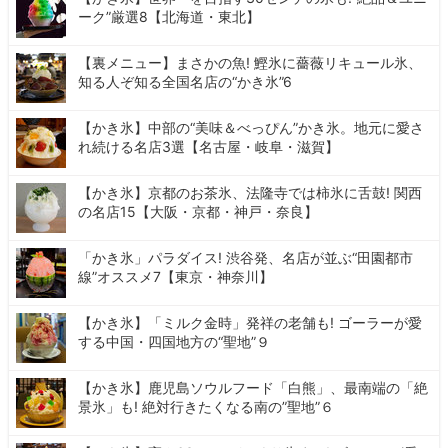
ーク”厳選8【北海道・東北】
【裏メニュー】まさかの魚! 鰹氷に薔薇リキュール氷、
知る人ぞ知る全国名店の“かき氷”6
【かき氷】中部の“美味＆べっぴん”かき氷。地元に愛さ
れ続ける名店3選【名古屋・岐阜・滋賀】
【かき氷】京都のお茶氷、法隆寺では柿氷に舌鼓! 関西
の名店15【大阪・京都・神戸・奈良】
「かき氷」パラダイス! 渋谷発、名店が並ぶ“田園都市
線”オススメ7【東京・神奈川】
【かき氷】「ミルク金時」発祥の老舗も! ゴーラーが愛
する中国・四国地方の“聖地”９
【かき氷】鹿児島ソウルフード「白熊」、最南端の「絶
景氷」も! 絶対行きたくなる南の”聖地”６