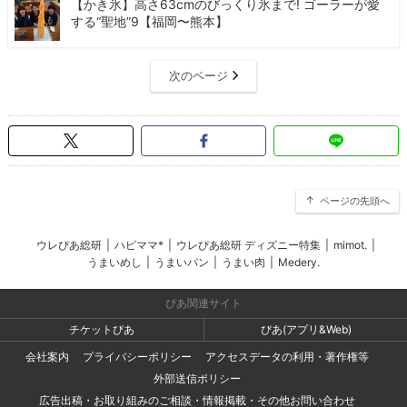
【かき氷】高さ63cmのびっくり氷まで! ゴーラーが愛
する“聖地”9【福岡〜熊本】
次のページ
ページの先頭へ
ウレぴあ総研
|
ハピママ*
|
ウレぴあ総研 ディズニー特集
|
mimot.
|
うまいめし
|
うまいパン
|
うまい肉
|
Medery.
ぴあ関連サイト
チケットぴあ
ぴあ(アプリ&Web)
会社案内
プライバシーポリシー
アクセスデータの利用・著作権等
外部送信ポリシー
広告出稿・お取り組みのご相談・情報掲載・その他お問い合わせ