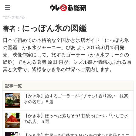
ウレぴあ総研（うれぴあ）
TOP
>
著者紹介
にっぽん氷の図鑑
著者：
日本で初めての本格的な全国かき氷店ガイド「にっぽん氷
の図鑑 かき氷ジャーニー」ぴあ より2015年6月15日発
売。映像作家にして、旅するゴーラー（かき氷フリークの
総称）でもある著者 原田 泉が、シズル感と情緒あふれる写
真と文章で、皆様をかき氷の世界へご案内します。
記事一覧
【かき氷】旅するゴーラーがイチオシ! 香り高い「抹茶
氷の名店」５選
【かき氷】ほっぺた落ちそう! 甘酸っぱ〜い「いちご氷
の名店」５選
【かき氷】世界一を目指す30センチの氷も!“絶品＆ユニ