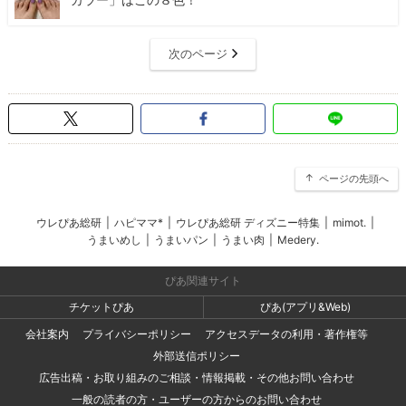
次のページ
ページの先頭へ
ウレぴあ総研
|
ハピママ*
|
ウレぴあ総研 ディズニー特集
|
mimot.
|
うまいめし
|
うまいパン
|
うまい肉
|
Medery.
ぴあ関連サイト
チケットぴあ
ぴあ(アプリ&Web)
会社案内
プライバシーポリシー
アクセスデータの利用・著作権等
外部送信ポリシー
広告出稿・お取り組みのご相談・情報掲載・その他お問い合わせ
一般の読者の方・ユーザーの方からのお問い合わせ