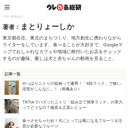
ウレぴあ総研（うれぴあ）
TOP
>
著者紹介
まとりょーしか
著者：
東京都在住。東北のまちづくり、地方創生に携わりながら
ライターをしています。食べることが大好きで、Googleマ
ップでおしゃれなカフェや地域に根付いたお店をチェック
するのが趣味。癒しは犬と赤ちゃんの動画を見ること。
記事一覧
やっぱりニトリの収納って優秀！「4段ラック」で狭い
浴室がこんなに…！（画像あり）
TikTokでバズったニトリ「組み立て簡単ラック」の実力
ってどうなの？徹底＆正直レビュー
食べさせちゃだめ！犬にとっては毒になるフルーツ＆注
意が必要なフルーツ