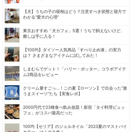
【犬】うちの子の寝相はどう？注意すべき状態と寝方で
わかる“愛犬の心理”
東京おすすめ「犬カフェ」5選！うちで飼えないけど、
癒しは手に入る！
【100均】ダイソー人気商品「すべり止め液」の実力
は？ さまざまなアイテムに試してみた！
しまむらでゲット！「ハリー・ポッター」コラボアイテ
ム2商品をレビュー
クリーム量すごっ…！この夏【ローソン】で出会った“激
うまスイーツ”たち【実食レポ】
2000円代で23種食べ飲み放題！新宿「タイ料理ビュッ
フェ」がコスパ最高だった
100均【セリア】のジェルネイル「2023夏のマストバイ
カラー」はこの８色！