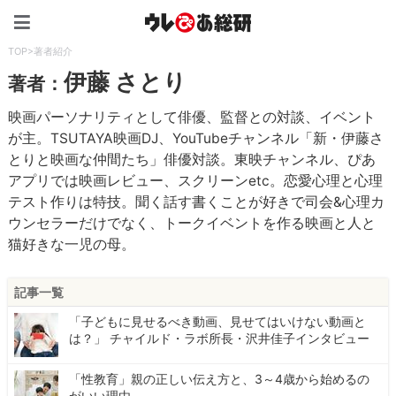
ウレぴあ総研（うれぴあ）
TOP
>
著者紹介
伊藤 さとり
著者：
映画パーソナリティとして俳優、監督との対談、イベント
が主。TSUTAYA映画DJ、YouTubeチャンネル「新・伊藤さ
とりと映画な仲間たち」俳優対談。東映チャンネル、ぴあ
アプリでは映画レビュー、スクリーンetc。恋愛心理と心理
テスト作りは特技。聞く話す書くことが好きで司会&心理カ
ウンセラーだけでなく、トークイベントを作る映画と人と
猫好きな一児の母。
記事一覧
「子どもに見せるべき動画、見せてはいけない動画と
は？」 チャイルド・ラボ所長・沢井佳子インタビュー
「性教育」親の正しい伝え方と、3～4歳から始めるの
がいい理由