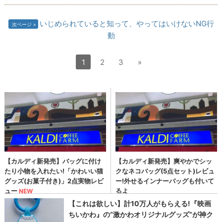
いじめられていると知って、やってはいけないNG行
次ページ
動
1
2
3
»