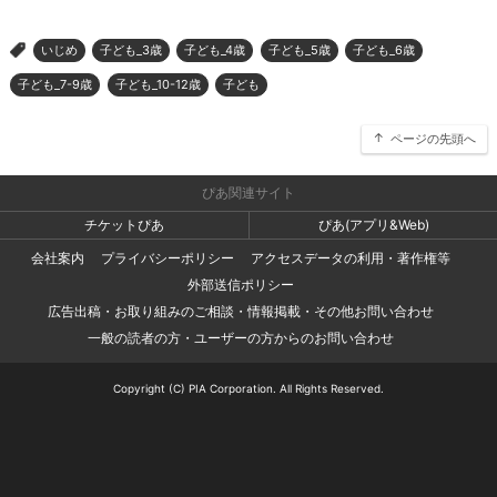
いじめ
子ども_3歳
子ども_4歳
子ども_5歳
子ども_6歳
>
子ども_7-9歳
子ども_10-12歳
子ども
ページの先頭へ
ぴあ関連サイト
チケットぴあ
ぴあ(アプリ&Web)
会社案内
プライバシーポリシー
アクセスデータの利用・著作権等
外部送信ポリシー
広告出稿・お取り組みのご相談・情報掲載・その他お問い合わせ
一般の読者の方・ユーザーの方からのお問い合わせ
Copyright (C) PIA Corporation. All Rights Reserved.