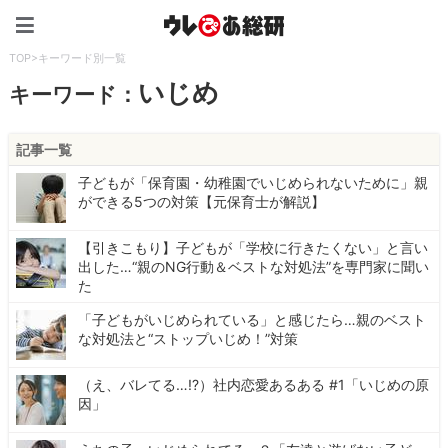
ウレぴあ総研（うれぴあ）
TOP
>
キーワード別一覧
いじめ
キーワード：
記事一覧
子どもが「保育園・幼稚園でいじめられないために」親
ができる5つの対策【元保育士が解説】
【引きこもり】子どもが「学校に行きたくない」と言い
出した…“親のNG行動＆ベストな対処法”を専門家に聞い
た
「子どもがいじめられている」と感じたら…親のベスト
な対処法と“ストップいじめ！”対策
（え、バレてる…!?）社内恋愛あるある #1「いじめの原
因」