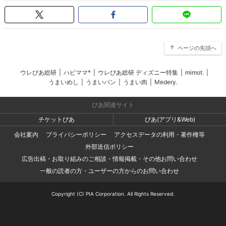
ページの先頭へ
ウレぴあ総研
|
ハピママ*
|
ウレぴあ総研 ディズニー特集
|
mimot.
|
うまいめし
|
うまいパン
|
うまい肉
|
Medery.
ぴあ関連サイト
チケットぴあ
ぴあ(アプリ&Web)
会社案内
プライバシーポリシー
アクセスデータの利用・著作権等
外部送信ポリシー
広告出稿・お取り組みのご相談・情報掲載・その他お問い合わせ
一般の読者の方・ユーザーの方からのお問い合わせ
Copyright (C) PIA Corporation. All Rights Reserved.