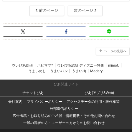
前のページ
次のページ
ページの先頭へ
ウレぴあ総研
|
ハピママ*
|
ウレぴあ総研 ディズニー特集
|
mimot.
|
うまいめし
|
うまいパン
|
うまい肉
|
Medery.
ぴあ関連サイト
チケットぴあ
ぴあ(アプリ&Web)
会社案内
プライバシーポリシー
アクセスデータの利用・著作権等
外部送信ポリシー
広告出稿・お取り組みのご相談・情報掲載・その他お問い合わせ
一般の読者の方・ユーザーの方からのお問い合わせ