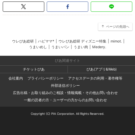
ページの先頭へ
ウレぴあ総研
|
ハピママ*
|
ウレぴあ総研 ディズニー特集
|
mimot.
|
うまいめし
|
うまいパン
|
うまい肉
|
Medery.
ぴあ関連サイト
チケットぴあ
ぴあ(アプリ&Web)
会社案内
プライバシーポリシー
アクセスデータの利用・著作権等
外部送信ポリシー
広告出稿・お取り組みのご相談・情報掲載・その他お問い合わせ
一般の読者の方・ユーザーの方からのお問い合わせ
Copyright (C) PIA Corporation. All Rights Reserved.