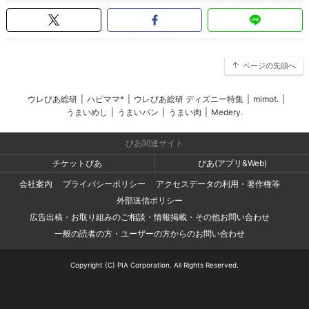
ページの先頭へ
ウレぴあ総研
|
ハピママ*
|
ウレぴあ総研 ディズニー特集
|
mimot.
|
うまいめし
|
うまいパン
|
うまい肉
|
Medery.
ぴあ関連サイト
チケットぴあ
ぴあ(アプリ&Web)
会社案内
プライバシーポリシー
アクセスデータの利用・著作権等
外部送信ポリシー
広告出稿・お取り組みのご相談・情報掲載・その他お問い合わせ
一般の読者の方・ユーザーの方からのお問い合わせ
Copyright (C) PIA Corporation. All Rights Reserved.