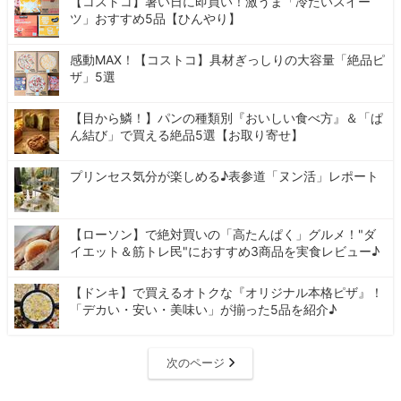
【コストコ】暑い日に即買い！激うま「冷たいスイー
ツ」おすすめ5品【ひんやり】
感動MAX！【コストコ】具材ぎっしりの大容量「絶品ピ
ザ」5選
【目から鱗！】パンの種類別『おいしい食べ方』＆「ぱ
ん結び」で買える絶品5選【お取り寄せ】
プリンセス気分が楽しめる♪表参道「ヌン活」レポート
【ローソン】で絶対買いの「高たんぱく」グルメ！"ダ
イエット＆筋トレ民"におすすめ3商品を実食レビュー♪
【ドンキ】で買えるオトクな『オリジナル本格ピザ』！
「デカい・安い・美味い」が揃った5品を紹介♪
次のページ