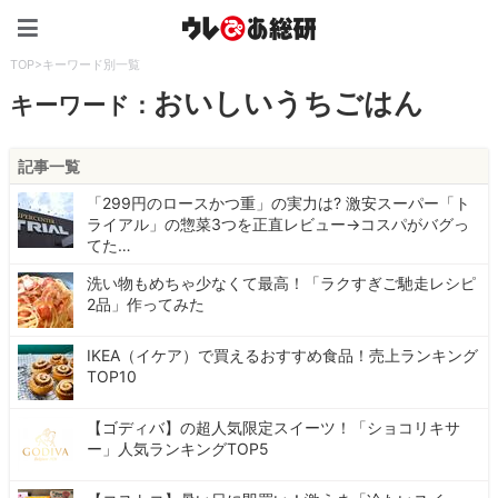
ウレぴあ総研（うれぴあ）
TOP
>
キーワード別一覧
おいしいうちごはん
キーワード：
記事一覧
「299円のロースかつ重」の実力は? 激安スーパー「ト
ライアル」の惣菜3つを正直レビュー→コスパがバグっ
てた…
洗い物もめちゃ少なくて最高！「ラクすぎご馳走レシピ
2品」作ってみた
IKEA（イケア）で買えるおすすめ食品！売上ランキング
TOP10
【ゴディバ】の超人気限定スイーツ！「ショコリキサ
ー」人気ランキングTOP5