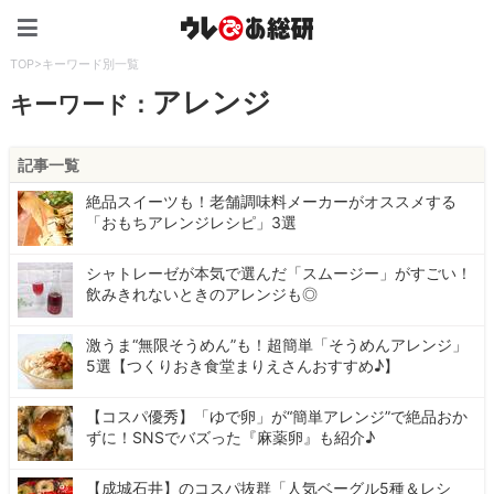
ウレぴあ総研（うれぴあ）
TOP
>
キーワード別一覧
アレンジ
キーワード：
記事一覧
絶品スイーツも！老舗調味料メーカーがオススメする
「おもちアレンジレシピ」3選
シャトレーゼが本気で選んだ「スムージー」がすごい！
飲みきれないときのアレンジも◎
激うま“無限そうめん”も！超簡単「そうめんアレンジ」
5選【つくりおき食堂まりえさんおすすめ♪】
【コスパ優秀】「ゆで卵」が“簡単アレンジ”で絶品おか
ずに！SNSでバズった『麻薬卵』も紹介♪
【成城石井】のコスパ抜群「人気ベーグル5種＆レシ