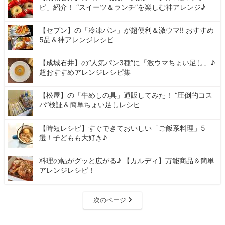
ピ」紹介！ “スイーツ＆ランチ”を楽しむ神アレンジ♪
【セブン】の「冷凍パン」が超便利＆激ウマ!! おすすめ
5品＆神アレンジレシピ
【成城石井】の“人気パン3種”に「激ウマちょい足し」♪
超おすすめアレンジレシピ集
【松屋】の「牛めしの具」通販してみた！ “圧倒的コス
パ”検証＆簡単ちょい足しレシピ
【時短レシピ】すぐできておいしい「ご飯系料理」5
選！子どもも大好き♪
料理の幅がグッと広がる♪ 【カルディ】万能商品＆簡単
アレンジレシピ！
次のページ