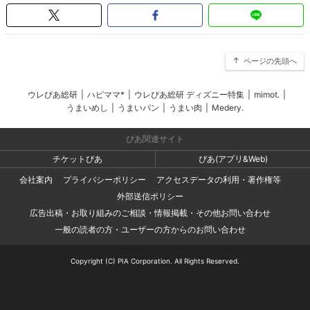
ページの先頭へ
ウレぴあ総研
|
ハピママ*
|
ウレぴあ総研 ディズニー特集
|
mimot.
|
うまいめし
|
うまいパン
|
うまい肉
|
Medery.
ぴあ関連サイト
チケットぴあ
ぴあ(アプリ&Web)
会社案内
プライバシーポリシー
アクセスデータの利用・著作権等
外部送信ポリシー
広告出稿・お取り組みのご相談・情報掲載・その他お問い合わせ
一般の読者の方・ユーザーの方からのお問い合わせ
Copyright (C) PIA Corporation. All Rights Reserved.