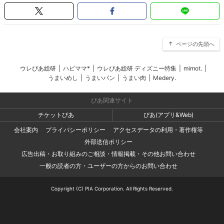
ページの先頭へ
ウレぴあ総研
|
ハピママ*
|
ウレぴあ総研 ディズニー特集
|
mimot.
|
うまいめし
|
うまいパン
|
うまい肉
|
Medery.
ぴあ関連サイト
チケットぴあ
ぴあ(アプリ&Web)
会社案内
プライバシーポリシー
アクセスデータの利用・著作権等
外部送信ポリシー
広告出稿・お取り組みのご相談・情報掲載・その他お問い合わせ
一般の読者の方・ユーザーの方からのお問い合わせ
Copyright (C) PIA Corporation. All Rights Reserved.