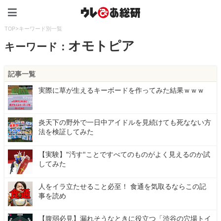
ウレぴあ総研（うれぴあ）
TOP
>
キーワード別一覧
オモトピア
キーワード：
記事一覧
実際に草が生えるキーボードを作ってみた結果ｗｗｗ
炎天下の野外で一日中アイドルを見続けても死なない方
法を検証してみた
【実験】"汚す"ことですべてのものがよく見えるのか試
してみた
人をイラ立たせること必至！ 食通を気取るならこの記
事を読め
【腹弱必見】漏れそうなときに役立つ「渋谷の穴場トイ