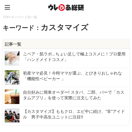
ウレぴあ総研（うれぴあ）
TOP
>
キーワード別一覧
カスタマイズ
キーワード：
記事一覧
ニベア・肌ラボ…ちょい足しで極上コスメに！プロ愛用
「ハンドメイドコスメ」
初産ママ必見！今時ママが選ぶ、とびきりおしゃれな
「機能性ベビーカー 」
自分好みに簡単オーダー! スタバ、二郎、バーで「カス
タムアプリ」を使って実際に注文してみた
【カスタマイズ】ももクロ、エビ中に続け、“非”アイド
ル 男子中高生ユニットに注目!!