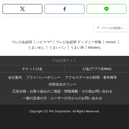
ページの先頭へ
ウレぴあ総研
|
ハピママ*
|
ウレぴあ総研 ディズニー特集
|
mimot.
|
うまいめし
|
うまいパン
|
うまい肉
|
Medery.
ぴあ関連サイト
チケットぴあ
ぴあ(アプリ&Web)
会社案内
プライバシーポリシー
アクセスデータの利用・著作権等
外部送信ポリシー
広告出稿・お取り組みのご相談・情報掲載・その他お問い合わせ
一般の読者の方・ユーザーの方からのお問い合わせ
Copyright (C) PIA Corporation. All Rights Reserved.