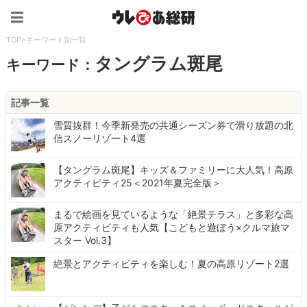
ウレぴあ総研（うれぴあ）
TOP
>
キーワード別一覧
タングラム斑尾
キーワード：
記事一覧
雪質抜群！今季新発売の共通シーズン券で滑り放題の北
信スノーリゾート4選
【タングラム斑尾】キッズ＆ファミリーに大人気！高原
アクティビティ25＜2021年夏完全版＞
まるで絵画を見ているような「絶景テラス」と多彩な高
原アクティビティも人気【こどもと遊ぼう×クルマ旅マ
スター Vol.3】
絶景とアクティビティを楽しむ！夏の高原リゾート2選