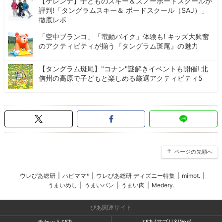
【ゲレンデ】子どものスキー＆スノーボードスクールが
評判!「タングラムスキー＆ ボードスクール（SAJ）」
徹底レポ
「空中ブランコ」「電動バイク」体験も! キッズ大興奮
のアクティビティが揃う『タングラム斑尾』の魅力
【タングラム斑尾】"コナン"謎解きイベントも開催! 北
信州の高原で子どもと楽しめる厳選アクティビティ5
ページの先頭へ
ウレぴあ総研
|
ハピママ*
|
ウレぴあ総研 ディズニー特集
|
mimot.
|
うまいめし
|
うまいパン
|
うまい肉
|
Medery.
ぴあ関連サイト
チケットぴあ
ぴあ(アプリ&Web)