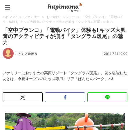
ハピママ*
ハピママ*
>
ファミリー
>
おでかけ・レジャー
>
「空中ブランコ」「電動バイ
ク」体験も! キッズ大興奮のアクティビティが揃う『タングラム斑尾』の魅力
「空中ブランコ」「電動バイク」体験も! キッズ大興
奮のアクティビティが揃う『タングラム斑尾』の魅
力
こどもと遊ぼう
2014.7.31 10:00
ファミリーにおすすめの高原リゾート「タングラム斑尾」。花を堪能した
あとは、今夏オープンのキッズ専用エリア「ぱんたんパーク」へ!