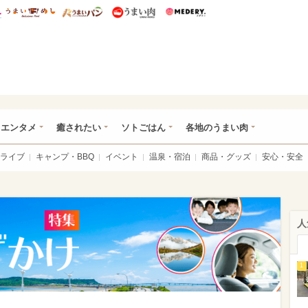
総研 ディズニー特集
mimot.
うまいめし
うまいパン
うまい肉
Medery.
おでかけ特集
・エンタメ
癒されたい
ソトごはん
各地のうまい肉
ライブ
キャンプ・BBQ
イベント
温泉・宿泊
商品・グッズ
安心・安全
人
1