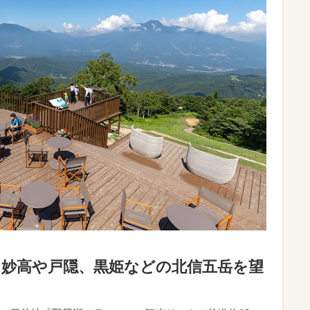
は妙高や戸隠、黒姫などの北信五岳を望