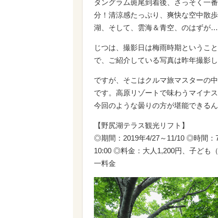
タングラム斑尾到着後、さっそく一番
分！清涼感たっぷり、爽快な空中散歩
湖、そして、雲海＆青空、のはずが…
じつは、撮影日は梅雨時期ということ
で、ご紹介している写真は昨年撮影し
ですが、そこはクルマ旅マスターの中
です。高原リゾートで味わうマイナス
今回のような曇りの方が堪能できるん
【野尻湖テラス観光リフト】
◎期間：2019年4/27～11/10 ◎時間：
10:00 ◎料金：大人1,200円、子ど
一料金