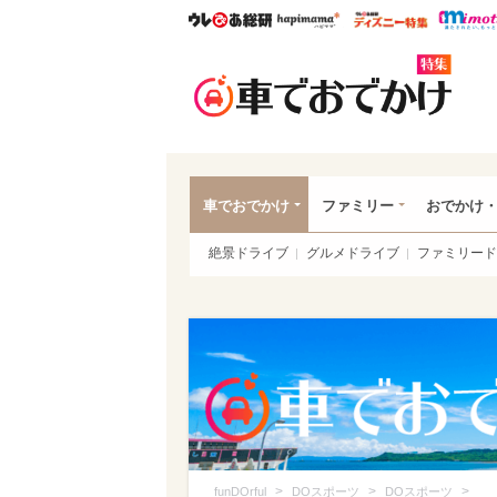
ウレぴあ総研
ハピママ*
ウレぴあ
車で
車でおでかけ
ファミリー
おでかけ
絶景ドライブ
グルメドライブ
ファミリード
>
>
>
funDOrful
DOスポーツ
DOスポーツ