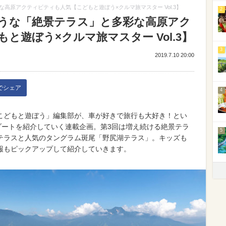
高原アクティビティも人気【こどもと遊ぼう×クルマ旅マスター Vol.3】
2
うな「絶景テラス」と多彩な高原アク
と遊ぼう×クルマ旅マスター Vol.3】
3
2019.7.10 20:00
kでシェア
4
こどもと遊ぼう」編集部が、車が好きで旅行も大好き！とい
ゾートを紹介していく連載企画。第3回は増え続ける絶景テラ
5
テラスと人気のタングラム斑尾「野尻湖テラス」。キッズも
報もピックアップして紹介していきます。