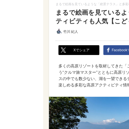
まるで絵画を見ているような「絶景テラス」と多彩な
まるで絵画を見ているよ
ティビティも人気【こども
竹川 紀人
Xでシェア
Faceboo
多くの高原リゾートを取材してきた「
う“クルマ旅マスター”とともに高原リ
スの中でも数少ない、湖を一望できる
楽しめる多彩な高原アクティビティ情