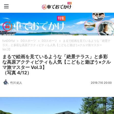
車でおでかけ特集
funDOrful
>
DOスポーツ
>
DOスポーツ
>
まるで絵画を見ているような「絶景テ
ラス」と多彩な高原アクティビティも人気【こどもと遊ぼう×クルマ旅マスター
Vol.3】
まるで絵画を見ているような「絶景テラス」と多彩
な高原アクティビティも人気【こどもと遊ぼう×クル
マ旅マスター Vol.3】
（写真 4/12）
竹川 紀人
2019.7.10 20:00