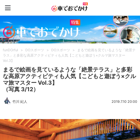
車でおでかけ特集
funDOrful
>
DOスポーツ
>
DOスポーツ
>
まるで絵画を見ているような「絶景テ
ラス」と多彩な高原アクティビティも人気【こどもと遊ぼう×クルマ旅マスター
Vol.3】
まるで絵画を見ているような「絶景テラス」と多彩
な高原アクティビティも人気【こどもと遊ぼう×クル
マ旅マスター Vol.3】
（写真 3/12）
竹川 紀人
2019.7.10 20:00