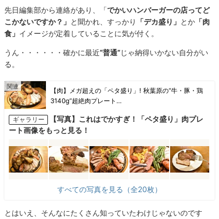
先日編集部から連絡があり、「
でかいハンバーガーの店ってど
こかないですか？」
と聞かれ、すっかり
「デカ盛り」
とか
「肉
食」
イメージが定着していることに気が付く。
うん・・・・・・確かに最近
“普通”
じゃ納得いかない自分がい
る。
【肉】メガ超えの「ペタ盛り」! 秋葉原の“牛・豚・鶏
3140g”超絶肉プレート…
【写真】これはでかすぎ！「ペタ盛り」肉プレ
ギャラリー
ート画像をもっと見る！
すべての写真を見る（全20枚）
とはいえ、そんなにたくさん知っていたわけじゃないのです