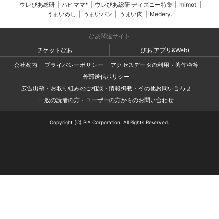
ウレぴあ総研
|
ハピママ*
|
ウレぴあ総研 ディズニー特集
|
mimot.
|
うまいめし
|
うまいパン
|
うまい肉
|
Medery.
ぴあ関連サイト
チケットぴあ
ぴあ(アプリ&Web)
会社案内
プライバシーポリシー
アクセスデータの利用・著作権等
外部送信ポリシー
広告出稿・お取り組みのご相談・情報掲載・その他お問い合わせ
一般の読者の方・ユーザーの方からのお問い合わせ
Copyright (C) PIA Corporation. All Rights Reserved.