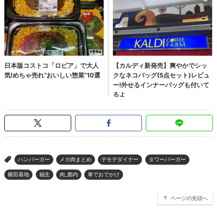
ハンバーガー
メガ肉まとめ
デモデダイナー
タワーバーガー
>
横田基地
福生
肉_都内
車でおでかけ
ページの先頭へ