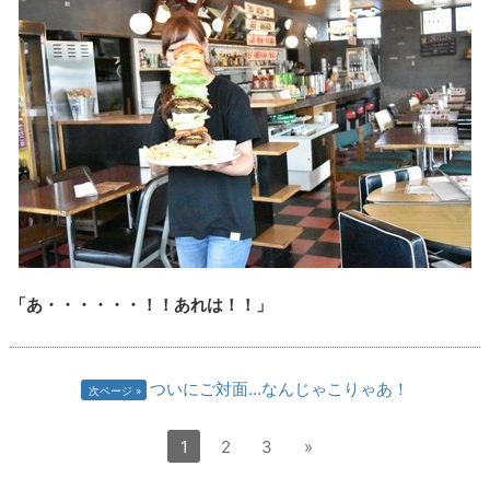
「あ・・・・・・！！あれは！！」
ついにご対面…なんじゃこりゃあ！
次ページ
1
2
3
»