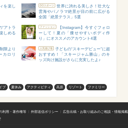
ィを楽し
世界に誇れる美しさ！壮大な
DOスポーツ
雲海やパノラマ絶景が目の前に広がる
全国「絶景テラス」5選
の“アトラ
【Instagram】今すぐフォロ
ファッション
楽しめる
ーして！夏の「痩せやすいボディ作
り」にオススメのアカウント4選
制限より
子どもの“スキーデビュー”に超
人気遊び場
ーカロリ
おすすめ！「スキージャム勝山」のキ
ッズ向け施設がさらに充実したよ♪
イブ
夏休み
アクティビティ
高原
リゾート
ファミリー
の利用・著作権等
外部送信ポリシー
広告出稿・お取り組みのご相談・情報掲載
せ