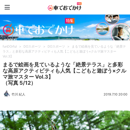
車でおでかけ特集
funDOrful
>
DOスポーツ
>
DOスポーツ
>
まるで絵画を見ているような「絶景テ
ラス」と多彩な高原アクティビティも人気【こどもと遊ぼう×クルマ旅マスター
Vol.3】
まるで絵画を見ているような「絶景テラス」と多彩
な高原アクティビティも人気【こどもと遊ぼう×クル
マ旅マスター Vol.3】
（写真 5/12）
竹川 紀人
2019.7.10 20:00