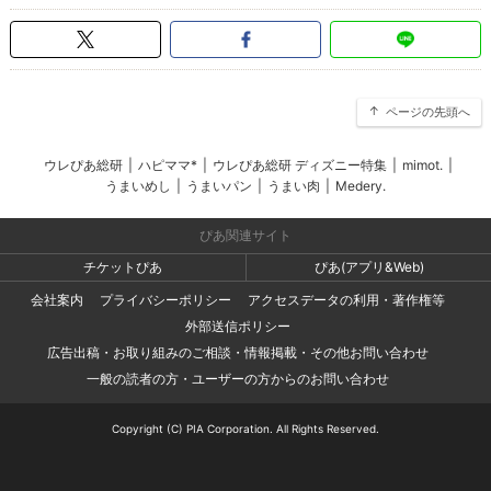
ページの先頭へ
ウレぴあ総研
|
ハピママ*
|
ウレぴあ総研 ディズニー特集
|
mimot.
|
うまいめし
|
うまいパン
|
うまい肉
|
Medery.
ぴあ関連サイト
チケットぴあ
ぴあ(アプリ&Web)
会社案内
プライバシーポリシー
アクセスデータの利用・著作権等
外部送信ポリシー
広告出稿・お取り組みのご相談・情報掲載・その他お問い合わせ
一般の読者の方・ユーザーの方からのお問い合わせ
Copyright (C) PIA Corporation. All Rights Reserved.