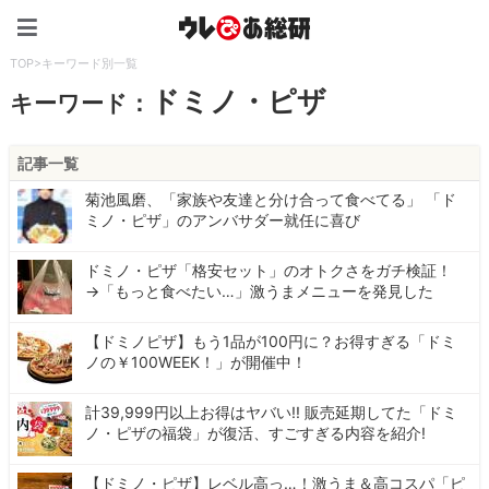
ウレぴあ総研（うれぴあ）
TOP
>
キーワード別一覧
ドミノ・ピザ
キーワード：
記事一覧
菊池風磨、「家族や友達と分け合って食べてる」 「ド
ミノ・ピザ」のアンバサダー就任に喜び
ドミノ・ピザ「格安セット」のオトクさをガチ検証！
→「もっと食べたい…」激うまメニューを発見した
【ドミノピザ】もう1品が100円に？お得すぎる「ドミ
ノの￥100WEEK！」が開催中！
計39,999円以上お得はヤバい!! 販売延期してた「ドミ
ノ・ピザの福袋」が復活、すごすぎる内容を紹介!
【ドミノ・ピザ】レベル高っ…！激うま＆高コスパ「ピ