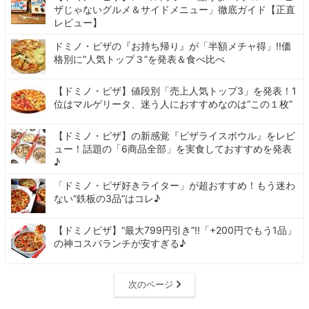
ザじゃないグルメ＆サイドメニュー」徹底ガイド【正直
レビュー】
ドミノ・ピザの『お持ち帰り』が「半額メチャ得」!!価
格別に“人気トップ３”を発表＆食べ比べ
【ドミノ・ピザ】値段別「売上人気トップ3」を発表！1
位はマルゲリータ、迷う人におすすめなのは“この１枚”
【ドミノ・ピザ】の新感覚『ピザライスボウル』をレビ
ュー！話題の「6商品全部」を実食しておすすめを発表
♪
「ドミノ・ピザ好きライター」が超おすすめ！もう迷わ
ない“鉄板の3品”はコレ♪
【ドミノピザ】“最大799円引き”!!「+200円でもう1品」
の神コスパランチが安すぎる♪
次のページ