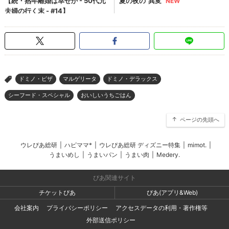
ドミノ・ピザ
マルゲリータ
ドミノ・デラックス
>
シーフード・スペシャル
おいしいうちごはん
ページの先頭へ
ウレぴあ総研
|
ハピママ*
|
ウレぴあ総研 ディズニー特集
|
mimot.
|
うまいめし
|
うまいパン
|
うまい肉
|
Medery.
ぴあ関連サイト
チケットぴあ
ぴあ(アプリ&Web)
会社案内
プライバシーポリシー
アクセスデータの利用・著作権等
外部送信ポリシー