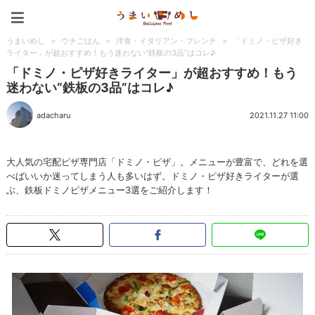
うまいめし
うまいめし
>
ウチごはん
>
洋食・イタリアン・フレンチ
>
「ドミノ・ピザ好き
ライター」が超おすすめ！もう迷わない“鉄板の3品”はコレ♪
「ドミノ・ピザ好きライター」が超おすすめ！もう
迷わない“鉄板の3品”はコレ♪
adacharu
2021.11.27 11:00
大人気の宅配ピザ専門店「ドミノ・ピザ」。メニューが豊富で、どれを選
べばいいか迷ってしまう人も多いはず。ドミノ・ピザ好きライターが選
ぶ、鉄板ドミノピザメニュー3選をご紹介します！