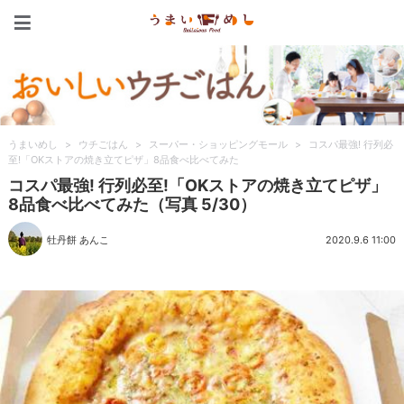
うまいめし
うまいめし
>
ウチごはん
>
スーパー・ショッピングモール
>
コスパ最強! 行列必
至!「OKストアの焼き立てピザ」8品食べ比べてみた
コスパ最強! 行列必至!「OKストアの焼き立てピザ」
8品食べ比べてみた（写真 5/30）
牡丹餅 あんこ
2020.9.6 11:00