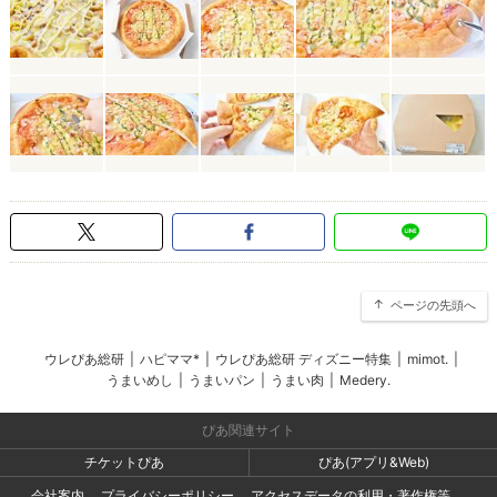
ページの先頭へ
ウレぴあ総研
|
ハピママ*
|
ウレぴあ総研 ディズニー特集
|
mimot.
|
うまいめし
|
うまいパン
|
うまい肉
|
Medery.
ぴあ関連サイト
チケットぴあ
ぴあ(アプリ&Web)
会社案内
プライバシーポリシー
アクセスデータの利用・著作権等