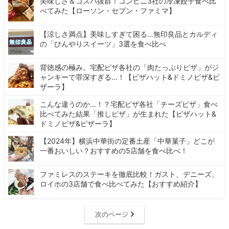
美味しさ＆コスパ抜群！コンビニ3社の冷凍餃子食べ比
べてみた【ローソン・セブン・ファミマ】
【涼しさ満点】美味しすぎて困る…無印良品とカルディ
の「ひんやりスイーツ」3選を食べ比べ
背徳感の極み。宅配ピザ各社の「肉たっぷりピザ」がジ
ャンキーで罪深すぎる…！【ピザハット&ドミノピザ&ピ
ザーラ】
こんな違うのか…！？宅配ピザ各社「チーズピザ」食べ
比べてみた結果「推しピザ」が生まれた【ピザハット&
ドミノピザ&ピザーラ】
【2024年】横浜中華街の定番土産「中華菓子」どこが
一番おいしい？おすすめの5店舗を食べ比べ！
ファミレスのステーキを徹底比較！ガスト、デニーズ、
ロイホの3店舗で食べ比べてみた【おすすめ紹介】
次のページ