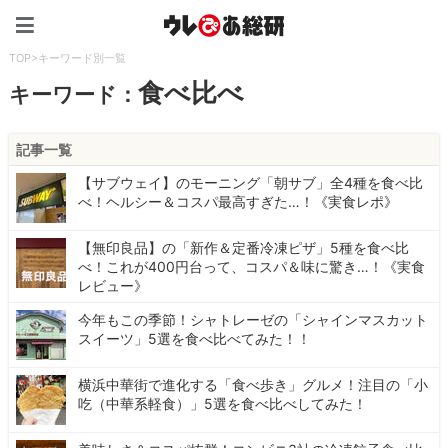
ウレぴあ総研（うれぴあ）
TOP
>
キーワード別一覧
食べ比べ
キーワード：
記事一覧
【サブウェイ】のモーニング「朝サブ」全4種を食べ比
べ！ヘルシー＆コスパ最高すぎた…！《実食レポ》
【無印良品】の「新作＆定番冷凍ピザ」5種を食べ比
べ！これが400円台って、コスパ＆味に驚き…！《実食
レビュー》
今年もこの季節！シャトレーゼの「シャインマスカット
スイーツ」5選を食べ比べてみた！！
横浜中華街で進化する「食べ歩き」グルメ！注目の「小
吃（中華系軽食）」5選を食べ比べしてみた！