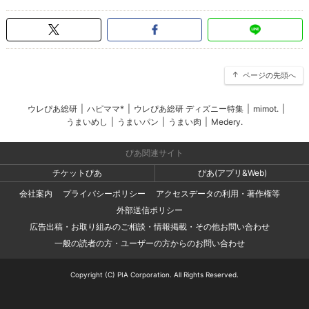
ページの先頭へ
ウレぴあ総研
|
ハピママ*
|
ウレぴあ総研 ディズニー特集
|
mimot.
|
うまいめし
|
うまいパン
|
うまい肉
|
Medery.
ぴあ関連サイト
チケットぴあ
ぴあ(アプリ&Web)
会社案内
プライバシーポリシー
アクセスデータの利用・著作権等
外部送信ポリシー
広告出稿・お取り組みのご相談・情報掲載・その他お問い合わせ
一般の読者の方・ユーザーの方からのお問い合わせ
Copyright (C) PIA Corporation. All Rights Reserved.