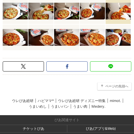
ページの先頭へ
ウレぴあ総研
|
ハピママ*
|
ウレぴあ総研 ディズニー特集
|
mimot.
|
うまいめし
|
うまいパン
|
うまい肉
|
Medery.
ぴあ関連サイト
チケットぴあ
ぴあ(アプリ&Web)