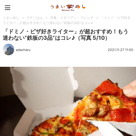
うまいめし
うまいめし
>
ウチごはん
>
洋食・イタリアン・フレンチ
>
「ドミノ・ピザ好き
ライター」が超おすすめ！もう迷わない“鉄板の3品”はコレ♪
「ドミノ・ピザ好きライター」が超おすすめ！もう
迷わない“鉄板の3品”はコレ♪（写真 5/10）
adacharu
2021.11.27 11:00