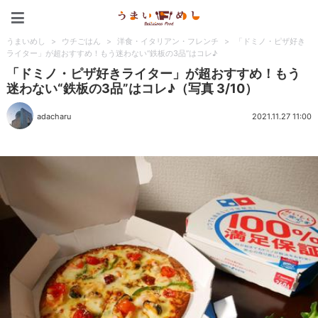
うまいめし
うまいめし
>
ウチごはん
>
洋食・イタリアン・フレンチ
>
「ドミノ・ピザ好き
ライター」が超おすすめ！もう迷わない“鉄板の3品”はコレ♪
「ドミノ・ピザ好きライター」が超おすすめ！もう
迷わない“鉄板の3品”はコレ♪（写真 3/10）
adacharu
2021.11.27 11:00