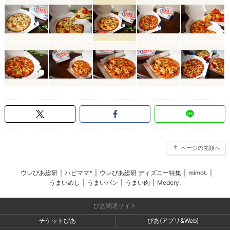
ページの先頭へ
ウレぴあ総研
|
ハピママ*
|
ウレぴあ総研 ディズニー特集
|
mimot.
|
うまいめし
|
うまいパン
|
うまい肉
|
Medery.
ぴあ関連サイト
チケットぴあ
ぴあ(アプリ&Web)