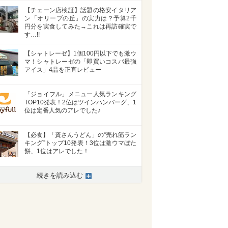
【チェーン店検証】話題の格安イタリア
ン「オリーブの丘」の実力は？予算2千
円分を実食してみた→これは再訪確実で
す…!!
【シャトレーゼ】1個100円以下でも激ウ
マ！シャトレーゼの「即買いコスパ最強
アイス」4品を正直レビュー
「ジョイフル」メニュー人気ランキング
TOP10発表！2位はツインハンバーグ、1
位は定番人気のアレでした♪
【必食】「資さんうどん」の“売れ筋ラン
キング”トップ10発表！3位は激ウマぼた
餅、1位はアレでした！
続きを読み込む