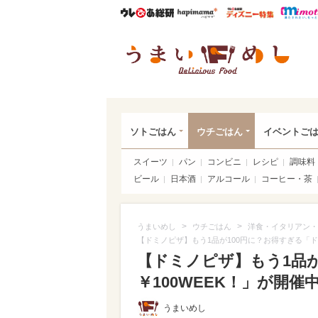
ウレぴあ総研
ハピママ*
ウレぴあ
うま
ソトごはん
ウチごはん
イベントご
スイーツ
パン
コンビニ
レシピ
調味料
ビール
日本酒
アルコール
コーヒー・茶
>
>
うまいめし
ウチごはん
洋食・イタリアン・
【ドミノピザ】もう1品が100円に？お得すぎる「ド
【ドミノピザ】もう1品が
￥100WEEK！」が開催
うまいめし