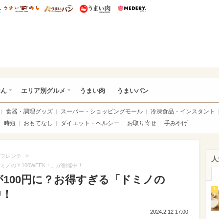
総研 ディズニー特集
mimot.
うまいめし
うまいパン
うまい肉
Medery.
いめし
はん
エリア別グルメ
うまい肉
うまいパン
食器・調理グッズ
スーパー・ショッピングモール
冷凍食品・インスタント
時短
おもてなし
ダイエット・ヘルシー
お取り寄せ
手みやげ
>
フレンチ
人
ミノの￥100WEEK！」が開催中！
100円に？お得すぎる「ドミノの
1
中！
2024.2.12 17:00