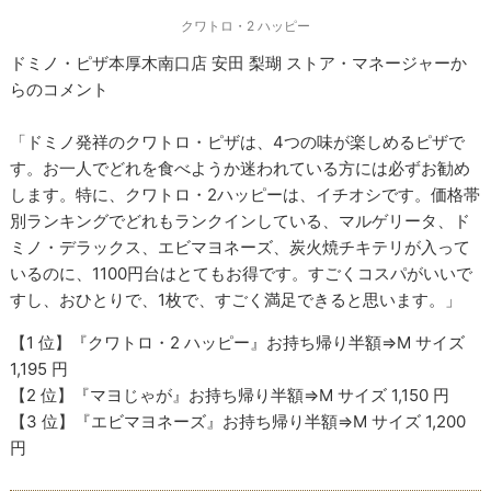
クワトロ・2 ハッピー
ドミノ・ピザ本厚木南口店 安田 梨瑚 ストア・マネージャーか
らのコメント
「ドミノ発祥のクワトロ・ピザは、4つの味が楽しめるピザで
す。お一人でどれを食べようか迷われている方には必ずお勧め
します。特に、クワトロ・2ハッピーは、イチオシです。価格帯
別ランキングでどれもランクインしている、マルゲリータ、ド
ミノ・デラックス、エビマヨネーズ、炭火焼チキテリが入って
いるのに、1100円台はとてもお得です。すごくコスパがいいで
すし、おひとりで、1枚で、すごく満足できると思います。」
【1 位】『クワトロ・2 ハッピー』お持ち帰り半額⇒M サイズ
1,195 円
【2 位】『マヨじゃが』お持ち帰り半額⇒M サイズ 1,150 円
【3 位】『エビマヨネーズ』お持ち帰り半額⇒M サイズ 1,200
円