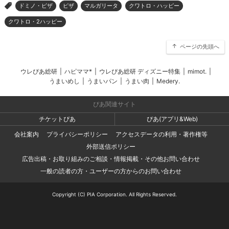
ドミノ・ピザ
ピザ
マルガリータ
クワトロ・ハッピー
>
クワトロ・2ハッピー
ページの先頭へ
ウレぴあ総研
|
ハピママ*
|
ウレぴあ総研 ディズニー特集
|
mimot.
|
うまいめし
|
うまいパン
|
うまい肉
|
Medery.
ぴあ関連サイト
チケットぴあ
ぴあ(アプリ&Web)
会社案内
プライバシーポリシー
アクセスデータの利用・著作権等
外部送信ポリシー
広告出稿・お取り組みのご相談・情報掲載・その他お問い合わせ
一般の読者の方・ユーザーの方からのお問い合わせ
Copyright (C) PIA Corporation. All Rights Reserved.