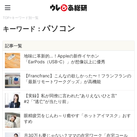
ウレぴあ総研（うれぴあ）
TOP
>
キーワード別一覧
パソコン
キーワード：
記事一覧
地味に革新的…！Appleの新作イヤホン
「EarPods（USB-C）」が想像以上に優秀
【Francfranc】こんなの欲しかった〜！フランフランの
「最新リモートワークグッズ」が高機能
【実録】私が同僚に言われた“ありえないひと言”
#2「“逃亡”が当たり前」
眼精疲労をじんわ～り癒やす「ホットアイマスク」おす
すめ
月30万も夢じゃない？ママの在宅ワーク「在宅コール