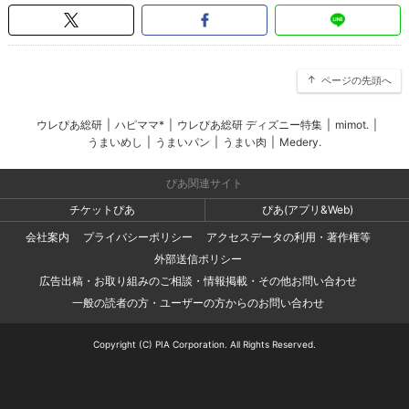
ページの先頭へ
ウレぴあ総研
|
ハピママ*
|
ウレぴあ総研 ディズニー特集
|
mimot.
|
うまいめし
|
うまいパン
|
うまい肉
|
Medery.
ぴあ関連サイト
チケットぴあ
ぴあ(アプリ&Web)
会社案内
プライバシーポリシー
アクセスデータの利用・著作権等
外部送信ポリシー
広告出稿・お取り組みのご相談・情報掲載・その他お問い合わせ
一般の読者の方・ユーザーの方からのお問い合わせ
Copyright (C) PIA Corporation. All Rights Reserved.