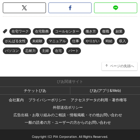
在宅ワーク
在宅勤務
コールセンター
働き方
復職
副業
>
がんばる女性
未経験
マニュアル
仕事
やりがい
時給
収入
パソコン
忍耐力
主婦
在宅
パート
ページの先頭へ
ぴあ関連サイト
チケットぴあ
ぴあ(アプリ&Web)
会社案内
プライバシーポリシー
アクセスデータの利用・著作権等
外部送信ポリシー
広告出稿・お取り組みのご相談・情報掲載・その他お問い合わせ
一般の読者の方・ユーザーの方からのお問い合わせ
Copyright (C) PIA Corporation. All Rights Reserved.