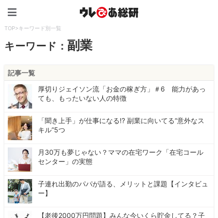
ウレぴあ総研（うれぴあ）
TOP
>
キーワード別一覧
副業
キーワード：
記事一覧
厚切りジェイソン流「お金の稼ぎ方」＃6 能力があっ
ても、もったいない人の特徴
「聞き上手」が仕事になる!? 副業に向いてる“意外なス
キル”5つ
月30万も夢じゃない？ママの在宅ワーク「在宅コール
センター」の実態
子連れ出勤のパパが語る、メリットと課題【インタビュ
ー】
【老後2000万円問題】みんな今いくら貯金してる？子