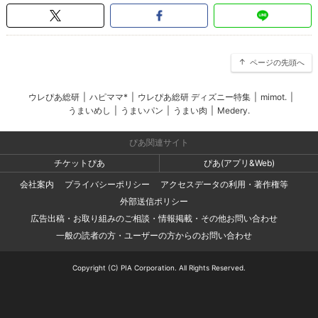
ページの先頭へ
ウレぴあ総研
|
ハピママ*
|
ウレぴあ総研 ディズニー特集
|
mimot.
|
うまいめし
|
うまいパン
|
うまい肉
|
Medery.
ぴあ関連サイト
チケットぴあ
ぴあ(アプリ&Web)
会社案内
プライバシーポリシー
アクセスデータの利用・著作権等
外部送信ポリシー
広告出稿・お取り組みのご相談・情報掲載・その他お問い合わせ
一般の読者の方・ユーザーの方からのお問い合わせ
Copyright (C) PIA Corporation. All Rights Reserved.