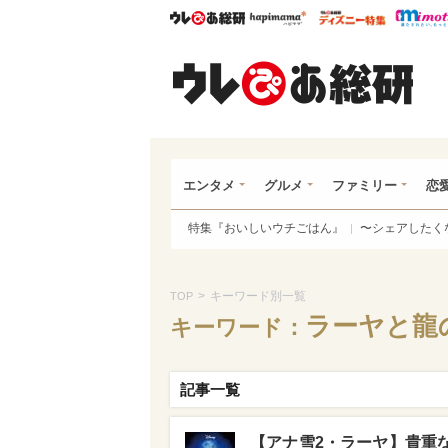
ウレぴあ総研
ハピママ*
ウレぴあ
ウレ
エンタメ
グルメ
ファミリー
恋
特集『おいしいウチごはん』
〜シェアしたく
>
キーワード別一覧
TOP
ラーヤと龍
キーワード：
記事一覧
【アナ雪2・ラーヤ】貴重