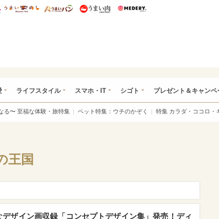
総研 ディズニー特集
mimot.
うまいめし
うまいパン
うまい肉
Medery.
ぴあ総研（うれぴあ）
愛
ライフスタイル
スマホ・IT
シゴト
プレゼント＆キャンペ
なる〜 至福な体験・旅特集
ペット特集：ウチのかぞく
特集 カラダ・ココロ・
の王国
なデザイン画収録「コンセプトデザイン集」発売！ディ