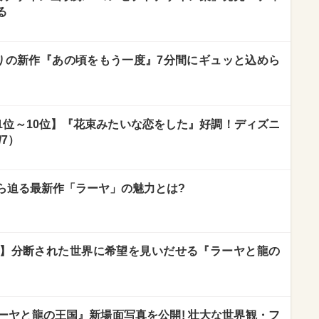
る
りの新作『あの頃をもう一度』7分間にギュッと込めら
1位～10位】『花束みたいな恋をした』好調！ディズニ
/7）
ら迫る最新作「ラーヤ」の魅力とは?
】分断された世界に希望を見いだせる『ラーヤと龍の
ーヤと龍の王国』新場面写真を公開! 壮大な世界観・フ