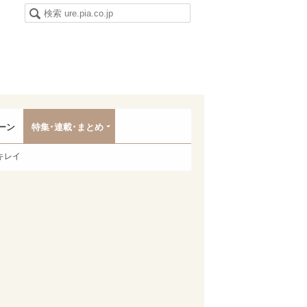
ーン
特集･連載･まとめ
キレイ