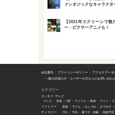
ァンタジックなキャラクタ
【2021年スクリーンで観
ー・ピクサーアニメも！
会社案内
プライバシーポリシー
アクセスデータ
一般の読者の方・ユーザーの方からのお問い合わ
カテゴリー
エンタメ･テレビ
テレビ
音楽
V系
アイドル
映画
アニメ
2
ファミリー
家庭
子ども
おしゃれ
おでかけ・
ディズニー
TDL
TDS
裏ワザ・攻略
混雑予想