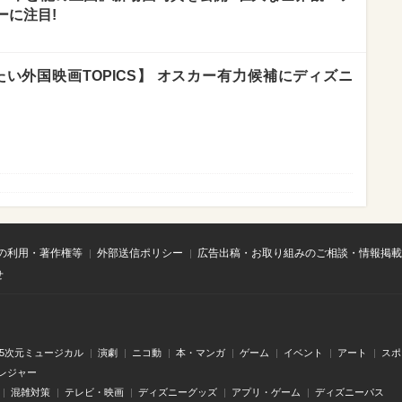
ーに注目!
たい外国映画TOPICS】 オスカー有力候補にディズニ
の利用・著作権等
外部送信ポリシー
広告出稿・お取り組みのご相談・情報掲載
せ
.5次元ミュージカル
演劇
ニコ動
本・マンガ
ゲーム
イベント
アート
スポ
レジャー
混雑対策
テレビ・映画
ディズニーグッズ
アプリ・ゲーム
ディズニーパス