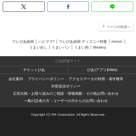
ページの先頭へ
ウレぴあ総研
|
ハピママ*
|
ウレぴあ総研 ディズニー特集
|
mimot.
|
うまいめし
|
うまいパン
|
うまい肉
|
Medery.
ぴあ関連サイト
チケットぴあ
ぴあ(アプリ&Web)
会社案内
プライバシーポリシー
アクセスデータの利用・著作権等
外部送信ポリシー
広告出稿・お取り組みのご相談・情報掲載・その他お問い合わせ
一般の読者の方・ユーザーの方からのお問い合わせ
Copyright (C) PIA Corporation. All Rights Reserved.