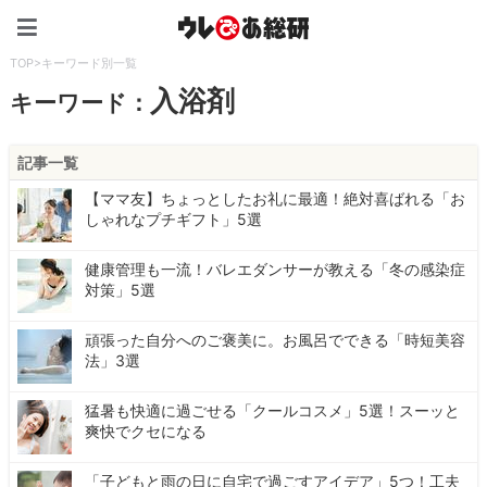
ウレぴあ総研（うれぴあ）
TOP
>
キーワード別一覧
入浴剤
キーワード：
記事一覧
【ママ友】ちょっとしたお礼に最適！絶対喜ばれる「お
しゃれなプチギフト」5選
健康管理も一流！バレエダンサーが教える「冬の感染症
対策」5選
頑張った自分へのご褒美に。お風呂でできる「時短美容
法」3選
猛暑も快適に過ごせる「クールコスメ」5選！スーッと
爽快でクセになる
「子どもと雨の日に自宅で過ごすアイデア」5つ！工夫