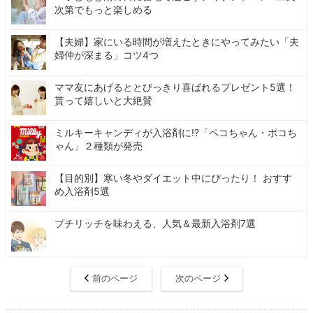
次第でもっと楽しめる
【夫婦】家にいる時間が増えたときにやってみたい「夫
婦仲が深まる」コツ4つ
ママ友にあげるととびっきり喜ばれるプレゼント5選！
貰って嬉しいと大絶賛
ミルキーキャンディが入浴剤に!?「ペコちゃん・ポコち
ゃん」２種類が発売
【目的別】寒い冬やダイエット中にぴったり！ おすす
め入浴剤5選
プチリッチを味わえる、人気＆最新入浴剤7選
前のページ
次のページ