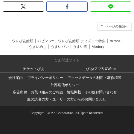
ページの先頭へ
ウレぴあ総研
|
ハピママ*
|
ウレぴあ総研 ディズニー特集
|
mimot.
|
うまいめし
|
うまいパン
|
うまい肉
|
Medery.
ぴあ関連サイト
チケットぴあ
ぴあ(アプリ&Web)
会社案内
プライバシーポリシー
アクセスデータの利用・著作権等
外部送信ポリシー
広告出稿・お取り組みのご相談・情報掲載・その他お問い合わせ
一般の読者の方・ユーザーの方からのお問い合わせ
Copyright (C) PIA Corporation. All Rights Reserved.