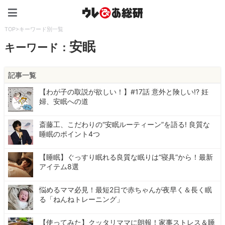
ウレぴあ総研（うれぴあ）
TOP
>
キーワード別一覧
安眠
キーワード：
記事一覧
【わが子の取説が欲しい！】#17話 意外と険しい!? 妊
婦、安眠への道
斎藤工、こだわりの“安眠ルーティーン”を語る! 良質な
睡眠のポイント4つ
【睡眠】ぐっすり眠れる良質な眠りは“寝具”から！最新
アイテム8選
悩めるママ必見！最短2日で赤ちゃんが夜早く＆長く眠
る「ねんねトレーニング」
【使ってみた】クッタリママに朗報！家事ストレス＆睡