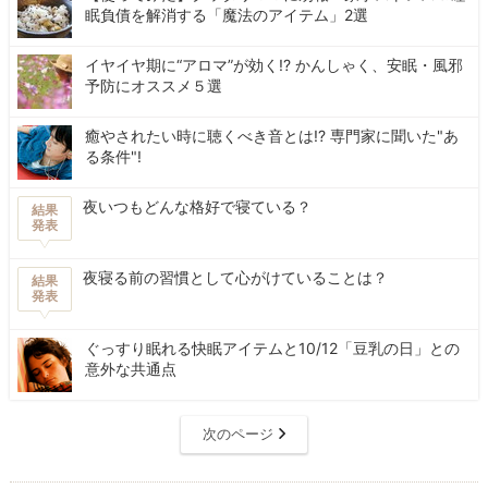
眠負債を解消する「魔法のアイテム」2選
イヤイヤ期に“アロマ”が効く!? かんしゃく、安眠・風邪
予防にオススメ５選
癒やされたい時に聴くべき音とは!? 専門家に聞いた"あ
る条件"!
夜いつもどんな格好で寝ている？
結果
発表
夜寝る前の習慣として心がけていることは？
結果
発表
ぐっすり眠れる快眠アイテムと10/12「豆乳の日」との
意外な共通点
次のページ