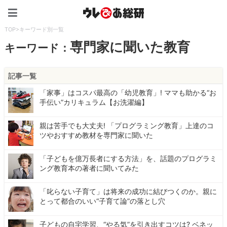
ウレぴあ総研（うれぴあ）
TOP
>
キーワード別一覧
専門家に聞いた教育
キーワード：
記事一覧
「家事」はコスパ最高の「幼児教育」! ママも助かる“お
手伝い”カリキュラム【お洗濯編】
親は苦手でも大丈夫! 「プログラミング教育」上達のコ
ツやおすすめ教材を専門家に聞いた
「子どもを億万長者にする方法」を、話題のプログラミ
ング教育本の著者に聞いてみた
「叱らない子育て」は将来の成功に結びつくのか。親に
とって都合のいい“子育て論”の落とし穴
子どもの自宅学習、“やる気”を引き出すコツは? ベネッ