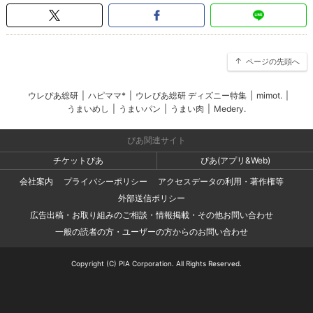
ページの先頭へ
ウレぴあ総研
|
ハピママ*
|
ウレぴあ総研 ディズニー特集
|
mimot.
|
うまいめし
|
うまいパン
|
うまい肉
|
Medery.
ぴあ関連サイト
チケットぴあ
ぴあ(アプリ&Web)
会社案内
プライバシーポリシー
アクセスデータの利用・著作権等
外部送信ポリシー
広告出稿・お取り組みのご相談・情報掲載・その他お問い合わせ
一般の読者の方・ユーザーの方からのお問い合わせ
Copyright (C) PIA Corporation. All Rights Reserved.