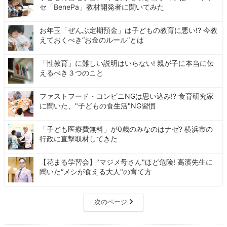
セ「BenePa」教材開発者に聞いてみた
お年玉「ぜんぶ定期預金」は子どもの教育に悪い!? 今教
えておくべき“お金のルール”とは
「性教育」に難しい説明はいらない! 親が子に本当に伝
えるべき３つのこと
ファストフード・コンビニNGは思い込み!? 食育研究家
に聞いた、"子どもの食生活"NG習慣
「子ども医療費無料」が0歳のみなのはナゼ? 横浜市の
行政に直撃取材してきた
【花まる学習会】"マジメ母さん"ほど危険! 高濱先生に
聞いた“メシが食える大人"の育て方
次のページ