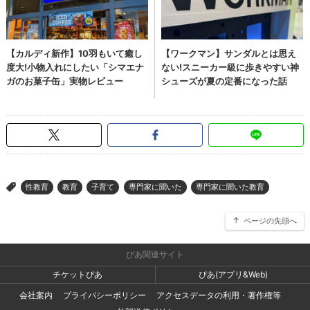
性教育
教育
子育て
専門家に聞いた
専門家に聞いた教育
>
ページの先頭へ
ぴあ関連サイト
チケットぴあ
ぴあ(アプリ&Web)
会社案内
プライバシーポリシー
アクセスデータの利用・著作権等